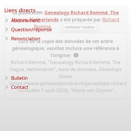
Liens directs ...
La publication
Genealogy Richard Remmé, The
Hague, Netherlands
a été préparée par
Richard
Abonnement
Remmé
.
contacter l'auteur
Question/réponse
Renonciation
Lors de la copie des données de cet arbre
généalogique, veuillez inclure une référence à
l'origine:
Richard Remmé, "Genealogy Richard Remmé, The
Hague, Netherlands", base de données,
Généalogie
Online
Bulletin
(
https://www.genealogieonline.nl/genealogie-richard
Contact
: consultée 7 août 2026), "Marie van Glymes".