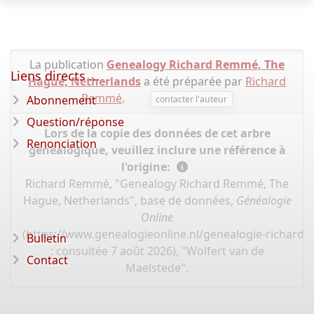
La publication
Genealogy Richard Remmé, The
Liens directs ...
Hague, Netherlands
a été préparée par
Richard
Remmé
.
Abonnement
contacter l'auteur
Question/réponse
Lors de la copie des données de cet arbre
Renonciation
généalogique, veuillez inclure une référence à
l'origine:
Richard Remmé, "Genealogy Richard Remmé, The
Hague, Netherlands", base de données,
Généalogie
Online
(
https://www.genealogieonline.nl/genealogie-richard
Bulletin
: consultée 7 août 2026), "Wolfert van de
Contact
Maelstede".