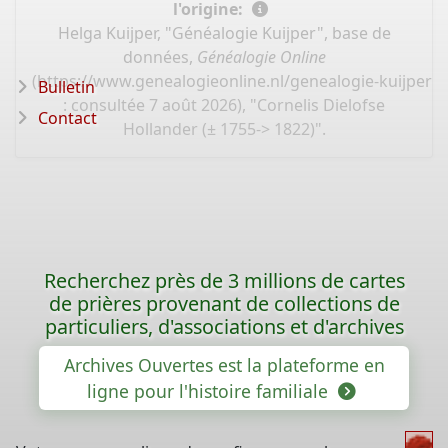
l'origine:
Helga Kuijper, "Généalogie Kuijper", base de
données,
Généalogie Online
(
https://www.genealogieonline.nl/genealogie-kuijper/
Bulletin
: consultée 7 août 2026), "Cornelis Dielofse
Contact
Hollander (± 1755-> 1822)".
Recherchez près de 3 millions de cartes
de prières provenant de collections de
particuliers, d'associations et d'archives
Archives Ouvertes est la plateforme en
ligne pour l'histoire familiale