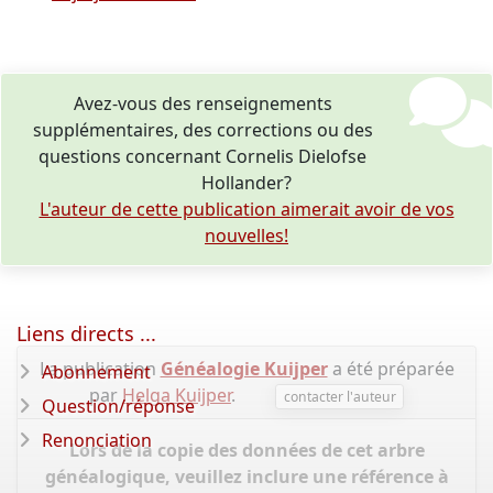
Avez-vous des renseignements
supplémentaires, des corrections ou des
questions concernant Cornelis Dielofse
Hollander?
L'auteur de cette publication aimerait avoir de vos
nouvelles!
Liens directs ...
La publication
Généalogie Kuijper
a été préparée
Abonnement
par
Helga Kuijper
.
contacter l'auteur
Question/réponse
Renonciation
Lors de la copie des données de cet arbre
généalogique, veuillez inclure une référence à