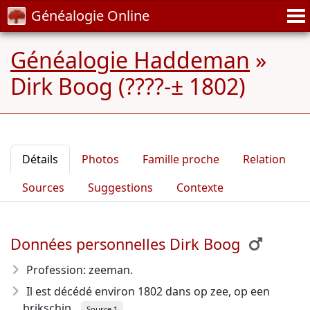
Généalogie Online
Généalogie Haddeman
»
Dirk Boog (????-± 1802)
Détails
Photos
Famille proche
Relation
Sources
Suggestions
Contexte
Données personnelles Dirk Boog
Profession: zeeman.
Il est décédé environ 1802
dans op zee, op een
brikschip.
Source 1