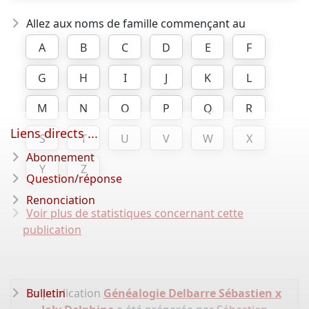
Allez aux noms de famille commençant au
A
B
C
D
E
F
G
H
I
J
K
L
M
N
O
P
Q
R
Liens directs ...
S
T
U
V
W
X
Abonnement
Y
Z
Question/réponse
Renonciation
Voir plus de statistiques concernant cette
publication
Bulletin
La publication
Généalogie Delbarre Sébastien x