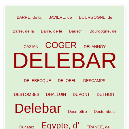
BARRE, de la
BAVIERE, de
BOURGOGNE, de
Barre, de la
Barre, de le
Bausch
Bourgogne, de
COGER
CAZIAN
DELANNOY
DELEBAR
DELEBECQUE
DELOBEL
DESCAMPS
DESTOMBES
DHALLUIN
DUPONT
DUTHOIT
Delebar
Desmettre
Destombes
Egypte, d'
Ducatez
FRANCE, de