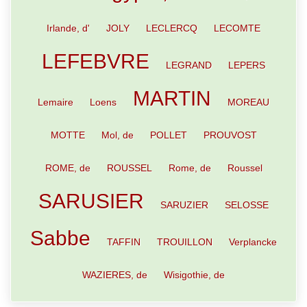
Irlande, d'
JOLY
LECLERCQ
LECOMTE
LEFEBVRE
LEGRAND
LEPERS
MARTIN
Lemaire
Loens
MOREAU
MOTTE
Mol, de
POLLET
PROUVOST
ROME, de
ROUSSEL
Rome, de
Roussel
SARUSIER
SARUZIER
SELOSSE
Sabbe
TAFFIN
TROUILLON
Verplancke
WAZIERES, de
Wisigothie, de