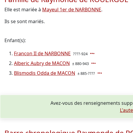
Elle est mariée à
Mayeul 1er de NARBONNE
.
Ils se sont mariés.
Enfant(s):
Francon II de NARBONNE
????-924
Alberic Aubry de MACON
± 880-943
Blismodis Odda de MACON
± 885-????
Avez-vous des renseignements supp
L'aut
Barre chronologique Raymonde de 