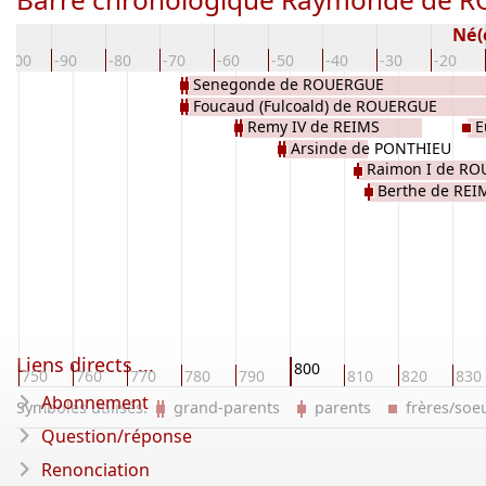
Né(
-100
-90
-80
-70
-60
-50
-40
-30
-20
Senegonde de ROUERGUE
Foucaud (Fulcoald) de ROUERGUE
Remy IV de REIMS
E
Arsinde de PONTHIEU
Raimon I de R
Berthe de REI
Liens directs ...
800
750
760
770
780
790
810
820
830
Abonnement
Symboles utilisés:
grand-parents
parents
frères/so
Question/réponse
Renonciation