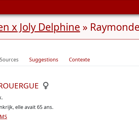
n x Joly Delphine
»
Raymonde
Sources
Suggestions
Contexte
e ROUERGUE
k.
ijk, elle avait 65 ans.
IMS