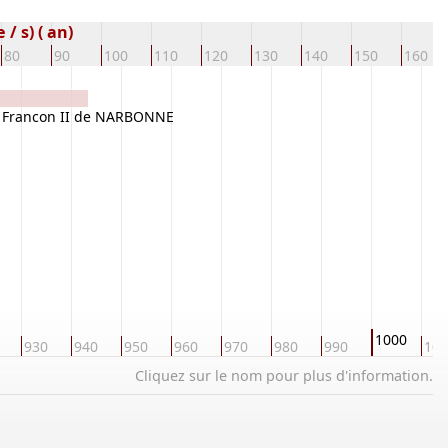
/ s) ( an)
80
90
100
110
120
130
140
150
160
Francon II de NARBONNE
1000
930
940
950
960
970
980
990
101
Cliquez sur le nom pour plus d'information.