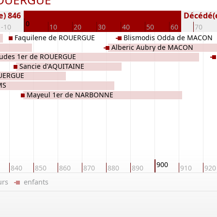
e) 846
Décédé(e 
0
-10
10
20
30
40
50
60
70
Faquilene de ROUERGUE
Blismodis Odda de MACON
Alberic Aubry de MACON
udes 1er de ROUERGUE
Sancie d'AQUITAINE
OUERGUE
MS
Mayeul 1er de NARBONNE
900
840
850
860
870
880
890
910
920
eurs
enfants