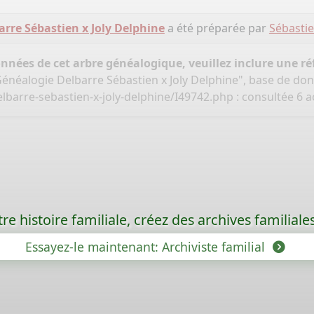
rre Sébastien x Joly Delphine
a été préparée par
Sébasti
onnées de cet arbre généalogique, veuillez inclure une réf
Généalogie Delbarre Sébastien x Joly Delphine", base de do
lbarre-sebastien-x-joly-delphine/I49742.php
: consultée 6 
re histoire familiale, créez des archives familia
Essayez-le maintenant: Archiviste familial