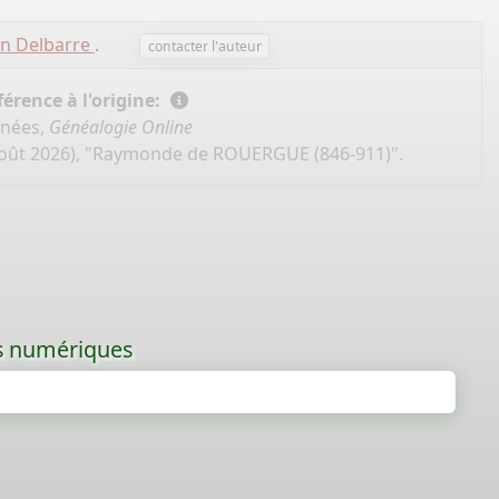
en Delbarre
.
contacter l'auteur
érence à l'origine:
nnées,
Généalogie Online
août 2026), "Raymonde de ROUERGUE (846-911)".
les numériques