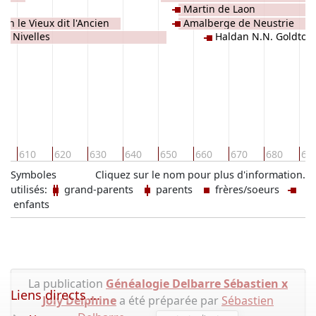
Martin de Laon
en le Vieux dit l'Ancien
Amalberge de Neustrie
 de Nivelles
Haldan N.N. Goldtoo
0
610
620
630
640
650
660
670
680
69
Symboles
Cliquez sur le nom pour plus d'information.
utilisés:
grand-parents
parents
frères/soeurs
enfants
La publication
Généalogie Delbarre Sébastien x
Liens directs ...
Joly Delphine
a été préparée par
Sébastien