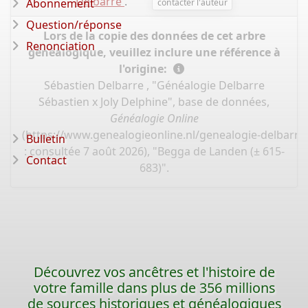
Delbarre
.
Abonnement
contacter l'auteur
Question/réponse
Lors de la copie des données de cet arbre
Renonciation
généalogique, veuillez inclure une référence à
l'origine:
Sébastien Delbarre , "Généalogie Delbarre
Sébastien x Joly Delphine", base de données,
Généalogie Online
(
https://www.genealogieonline.nl/genealogie-delbarre-
Bulletin
: consultée 7 août 2026), "Begga de Landen (± 615-
Contact
683)".
Découvrez vos ancêtres et l'histoire de
votre famille dans plus de 356 millions
de sources historiques et généalogiques