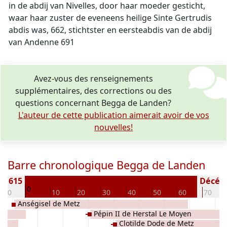
in de abdij van Nivelles, door haar moeder gesticht,
waar haar zuster de eveneens heilige Sinte Gertrudis
abdis was, 662, stichtster en eersteabdis van de abdij
van Andenne 691
Avez-vous des renseignements
supplémentaires, des corrections ou des
questions concernant Begga de Landen?
L'auteur de cette publication aimerait avoir de vos
nouvelles!
Barre chronologique Begga de Landen
 ± 615
Décédé(
0
-10
10
20
30
40
50
60
70
Anségisel de Metz
Pépin II de Herstal Le Moyen
Clotilde Dode de Metz