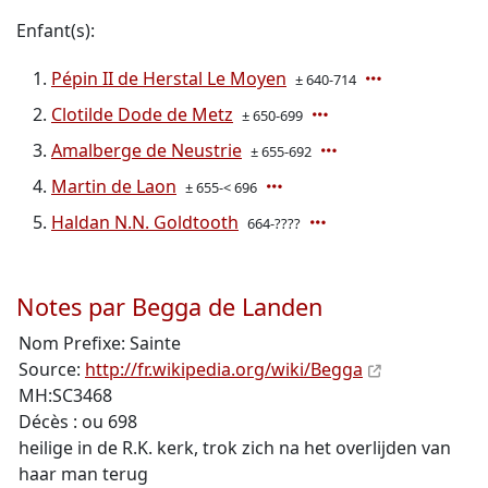
Enfant(s):
Pépin II de Herstal Le Moyen
± 640-714
Clotilde Dode de Metz
± 650-699
Amalberge de Neustrie
± 655-692
Martin de Laon
± 655-< 696
Haldan N.N. Goldtooth
664-????
Notes par Begga de Landen
Nom Prefixe: Sainte
Source:
http://fr.wikipedia.org/wiki/Begga
MH:SC3468
Décès : ou 698
heilige in de R.K. kerk, trok zich na het overlijden van
haar man terug