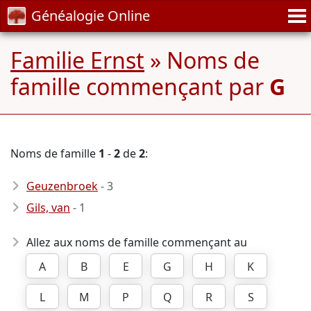
Généalogie Online
Familie Ernst
» Noms de
famille commençant par
G
Noms de famille
1
-
2
de
2
:
Geuzenbroek
- 3
Gils, van
- 1
Allez aux noms de famille commençant au
A
B
E
G
H
K
L
M
P
Q
R
S