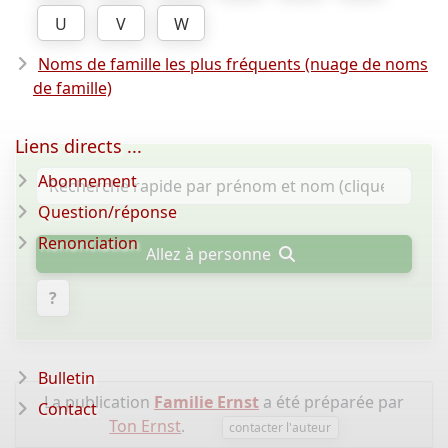
U
V
W
Noms de famille les plus fréquents (nuage de noms
de famille)
Liens directs ...
Abonnement
Question/réponse
Renonciation
Allez à personne
?
Bulletin
La publication
Familie Ernst
a été préparée par
Contact
Ton Ernst
.
contacter l'auteur