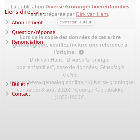
La publication
Diverse Groninger boerenfamilies
Liens directs ...
a été préparée par
Dirk van Ham
.
Abonnement
contacter l'auteur
Question/réponse
Lors de la copie des données de cet arbre
Renonciation
généalogique, veuillez inclure une référence à
l'origine:
Dirk van Ham, "Diverse Groninger
boerenfamilies", base de données,
Généalogie
Online
(
https://www.genealogieonline.nl/diverse-groningse-fa
Bulletin
: consultée 8 août 2026), "Guurtje Koekebakker
Contact
(1852-1906)".