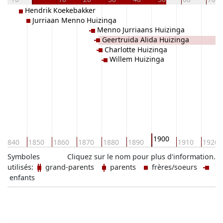
Hendrik Koekebakker
Jurriaan Menno Huizinga
Menno Jurriaans Huizinga
Geertruida Alida Huizinga
Charlotte Huizinga
Willem Huizinga
1900
1840
1850
1860
1870
1880
1890
1910
1920
Symboles
Cliquez sur le nom pour plus d'information.
utilisés:
grand-parents
parents
frères/soeurs
enfants