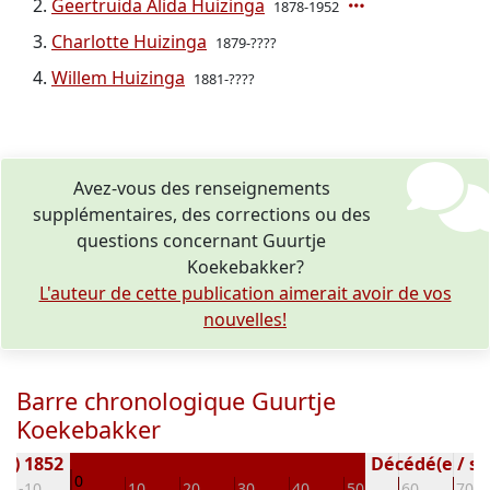
Geertruida Alida Huizinga
1878-1952
Charlotte Huizinga
1879-????
Willem Huizinga
1881-????
Avez-vous des renseignements
supplémentaires, des corrections ou des
questions concernant Guurtje
Koekebakker?
L'auteur de cette publication aimerait avoir de vos
nouvelles!
Barre chronologique Guurtje
Koekebakker
(e) 1852
Décédé(e / s) 
0
-10
10
20
30
40
50
60
70