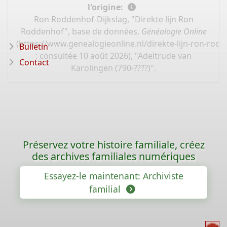
l'origine:
Ron Roddenhof-Dijkslag, "Direkte lijn Ron
Roddenhof", base de données,
Généalogie Online
(
https://www.genealogieonline.nl/direkte-lijn-ron-ro
Bulletin
: consultée 10 août 2026), "Adeltrude van
Contact
Karolingen (790-????)".
Préservez votre histoire familiale, créez
des archives familiales numériques
Essayez-le maintenant: Archiviste
familial