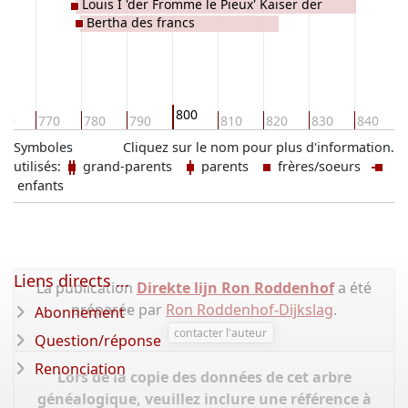
Louis I 'der Fromme le Pieux' Kaiser der
Bertha des francs
Franken
800
60
770
780
790
810
820
830
840
Symboles
Cliquez sur le nom pour plus d'information.
utilisés:
grand-parents
parents
frères/soeurs
enfants
Liens directs ...
La publication
Direkte lijn Ron Roddenhof
a été
préparée par
Ron Roddenhof-Dijkslag
.
Abonnement
contacter l'auteur
Question/réponse
Renonciation
Lors de la copie des données de cet arbre
généalogique, veuillez inclure une référence à