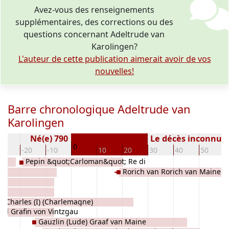
Avez-vous des renseignements
supplémentaires, des corrections ou des
questions concernant Adeltrude van
Karolingen?
L'auteur de cette publication aimerait avoir de vos
nouvelles!
Barre chronologique Adeltrude van
Karolingen
Né(e) 790
Le décès inconnu
0
30
-20
-10
10
20
30
40
50
Pepin &quot;Carloman&quot; Re di
w
Rorich van Rorich van Maine v
Lombardia
Argengau
e Charles (I) (Charlemagne)
rd Grafin von Vintzgau
Gauzlin (Lude) Graaf van Maine
ng