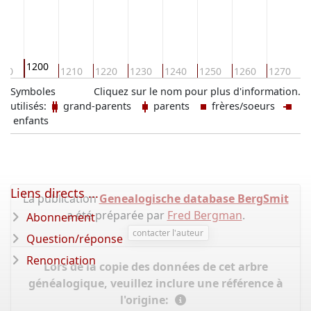
1200
190
1210
1220
1230
1240
1250
1260
1270
1
Symboles
Cliquez sur le nom pour plus d'information.
utilisés:
grand-parents
parents
frères/soeurs
enfants
Liens directs ...
La publication
Genealogische database BergSmit
a été préparée par
Fred Bergman
.
Abonnement
contacter l'auteur
Question/réponse
Renonciation
Lors de la copie des données de cet arbre
généalogique, veuillez inclure une référence à
l'origine: