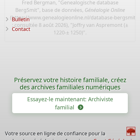
Fred Bergman, "Genealogische database
BergSmit", base de données,
Généalogie Online
(
https://www.genealogieonline.nl/database-bergsmit/
Bulletin
: consultée 8 août 2026), "Joffry van Aspremont (±
Contact
1220-± 1250)".
Préservez votre histoire familiale, créez
des archives familiales numériques
Essayez-le maintenant: Archiviste
familial
Votre source en ligne de confiance pour la