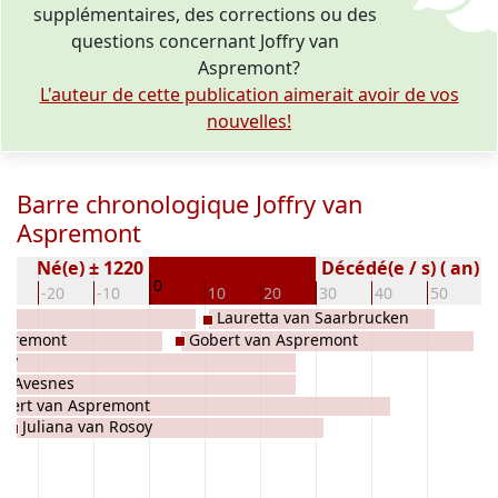
supplémentaires, des corrections ou des
questions concernant Joffry van
Aspremont?
L'auteur de cette publication aimerait avoir de vos
nouvelles!
Barre chronologique Joffry van
Aspremont
Né(e) ± 1220
Décédé(e / s) ( an)
0
30
-20
-10
10
20
30
40
50
6
Lauretta van Saarbrucken
spremont
Gobert van Aspremont
soy
an Avesnes
vert van Aspremont
Juliana van Rosoy