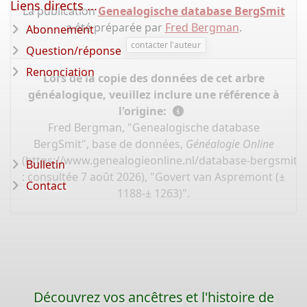
Liens directs ...
La publication
Genealogische database BergSmit
a été préparée par
Fred Bergman
.
Abonnement
contacter l'auteur
Question/réponse
Renonciation
Lors de la copie des données de cet arbre
généalogique, veuillez inclure une référence à
l'origine:
Fred Bergman, "Genealogische database
BergSmit", base de données,
Généalogie Online
(
https://www.genealogieonline.nl/database-bergsmit/
Bulletin
: consultée 7 août 2026), "Govert van Aspremont (±
Contact
1188-± 1263)".
Découvrez vos ancêtres et l'histoire de