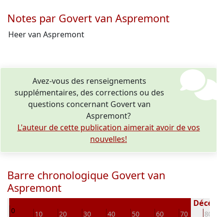
Notes par Govert van Aspremont
Heer van Aspremont
Avez-vous des renseignements
supplémentaires, des corrections ou des
questions concernant Govert van
Aspremont?
L'auteur de cette publication aimerait avoir de vos
nouvelles!
Barre chronologique Govert van
Aspremont
188
Décédé
0
10
20
30
40
50
60
70
80