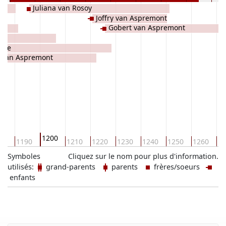
Juliana van Rosoy
Joffry van Aspremont
Gobert van Aspremont
erre
 van Aspremont
1200
80
1190
1210
1220
1230
1240
1250
1260
12
Symboles
Cliquez sur le nom pour plus d'information.
utilisés:
grand-parents
parents
frères/soeurs
enfants