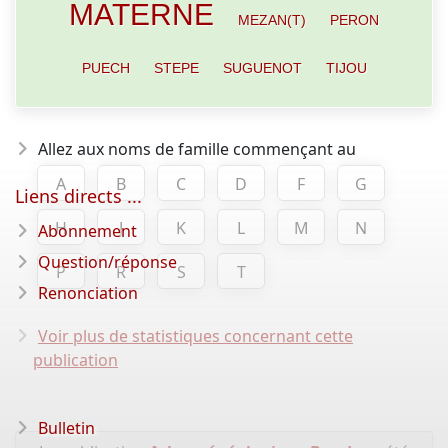
MATERNE
MEZAN(T)
PERON
PUECH
STEPE
SUGUENOT
TIJOU
Allez aux noms de famille commençant au
A
B
C
D
F
G
Liens directs ...
H
J
K
L
M
N
Abonnement
Question/réponse
P
R
S
T
Renonciation
Voir plus de statistiques concernant cette
publication
Bulletin