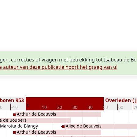
ngen, correcties of vragen met betrekking tot Isabeau de B
e auteur van deze publicatie hoort het graag van u!
boren 953
Overleden ( j
0
20
-10
10
20
30
40
50
60
7
Arthur de Beauvois
e de Boubers
Marotta de Blangy
Alixe de Beauvois
Arthur de Beauvois