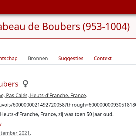
abeau de Boubers (953-1004)
ntschap
Bronnen
Suggesties
Context
ubers
, Pas Calés, Heuts-d'Franche, France
.
Beauvois/6000000021492720058?through=60000000093051818
 Heuts-d'Franche, France, zij was toen 50 jaar oud.
y
ptember 2021
.