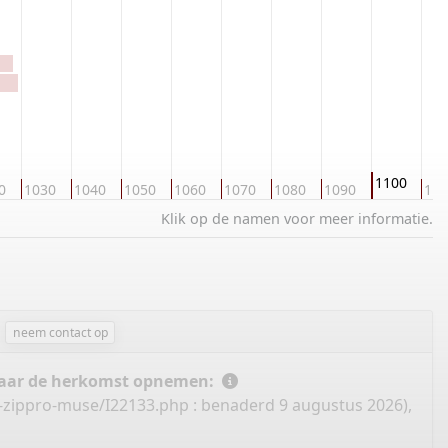
1100
0
1030
1040
1050
1060
1070
1080
1090
111
Klik op de namen voor meer informatie.
neem contact op
 naar de herkomst opnemen:
e-zippro-muse/I22133.php
: benaderd 9 augustus 2026),