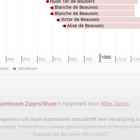
Huon 1er de Boubers
Blanche de Beauvois
Blanche de Beauvois
Victor de Beauvois
Alixe de Beauvois
1000
940
950
960
970
980
990
1010
102
ussen
kinderen
tamboom Zippro/Muse
is opgesteld door
Mike Zippro
.
gegevens uit deze stamboom alstublieft een verwijzing
ealogie Online
(
https://www.genealogieonline.nl/family-tre
"Isabeau de Boubers (953-1004)".