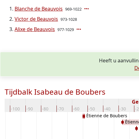
Blanche de Beauvois
969-1022
Victor de Beauvois
973-1028
Alixe de Beauvois
977-1029
Heeft u aanvulli
D
Tijdbalk Isabeau de Boubers
Ge
10
-100
-90
-80
-70
-60
-50
-40
-30
-
Ètienne de Boubers
Ètienn