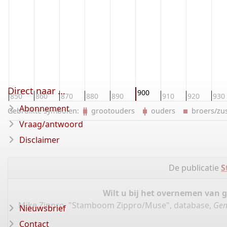
Direct naar ...
900
850
860
870
880
890
910
920
930
Abonnement
Gebruikte symbolen:
grootouders
ouders
broers/z
Vraag/antwoord
Disclaimer
De publicatie
S
Wilt u bij het overnemen van 
Mike Zippro, "Stamboom Zippro/Muse", database,
Gen
Nieuwsbrief
Contact