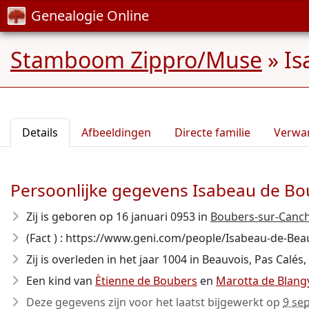
Genealogie Online
Stamboom Zippro/Muse
»
Is
Details
Afbeeldingen
Directe familie
Verwa
Persoonlijke gegevens Isabeau de Bo
Zij is geboren op 16 januari 0953
in
Boubers-sur-Canche
(Fact ) : https://www.geni.com/people/Isabeau-de-
Zij is overleden in het jaar 1004
in Beauvois, Pas Calés,
Een kind van
Ètienne de Boubers
en
Marotta de Blang
Deze gegevens zijn voor het laatst bijgewerkt op
9 se