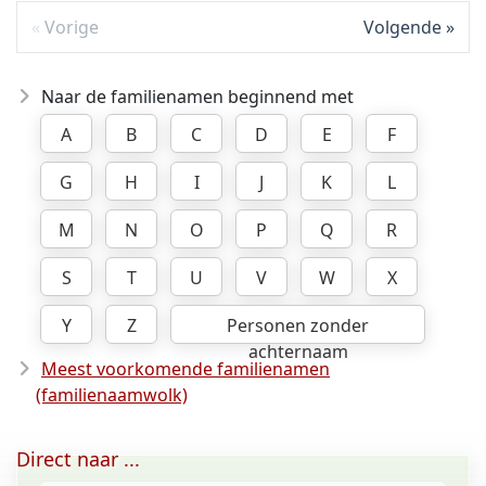
Vorige
Volgende
Naar de familienamen beginnend met
A
B
C
D
E
F
G
H
I
J
K
L
M
N
O
P
Q
R
S
T
U
V
W
X
Y
Z
Personen zonder
achternaam
Meest voorkomende familienamen
(familienaamwolk)
Direct naar ...