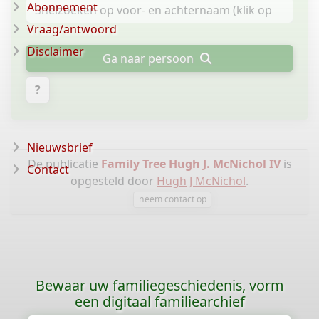
Abonnement
Vraag/antwoord
Disclaimer
Ga naar persoon
?
Nieuwsbrief
De publicatie
Family Tree Hugh J. McNichol IV
is
Contact
opgesteld door
Hugh J McNichol
.
neem contact op
Bewaar uw familiegeschiedenis, vorm
een digitaal familiearchief