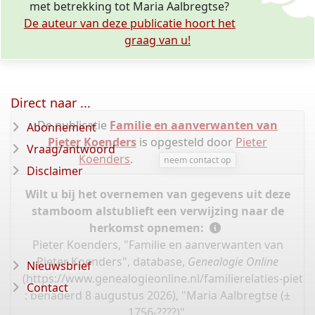
met betrekking tot Maria Aalbregtse?
De auteur van deze publicatie hoort het
graag van u!
Direct naar ...
De publicatie
Familie en aanverwanten van
Abonnement
Pieter Koenders
is opgesteld door
Pieter
Vraag/antwoord
Koenders
.
neem contact op
Disclaimer
Wilt u bij het overnemen van gegevens uit deze
stamboom alstublieft een verwijzing naar de
herkomst opnemen:
Pieter Koenders, "Familie en aanverwanten van
Pieter Koenders", database,
Genealogie Online
Nieuwsbrief
(
https://www.genealogieonline.nl/familierelaties-piet
Contact
: benaderd 8 augustus 2026), "Maria Aalbregtse (±
1756-????)".