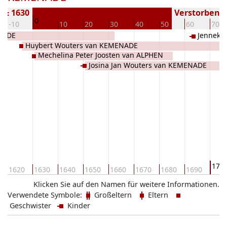
 ± 1630
Verstorben ( 
0
-10
10
20
30
40
50
60
70
NADE
Jenneke
Huybert Wouters van KEMENADE
KEMENAD
Mechelina Peter Joosten van ALPHEN
Josina Jan Wouters van KEMENADE
170
1620
1630
1640
1650
1660
1670
1680
1690
Klicken Sie auf den Namen für weitere Informationen.
Verwendete Symbole:
Großeltern
Eltern
Geschwister
Kinder