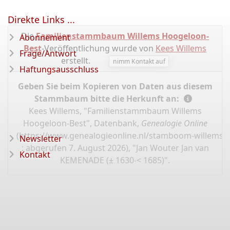
Direkte Links ...
Die
Familienstammbaum Willems Hoogeloon-
Abonnement
Best
-Veröffentlichung wurde von
Kees Willems
Frage/Antwort
erstellt.
nimm Kontakt auf
Haftungsausschluss
Geben Sie beim Kopieren von Daten aus diesem
Stammbaum bitte die Herkunft an:
Kees Willems, "Familienstammbaum Willems
Hoogeloon-Best", Datenbank,
Genealogie Online
(
https://www.genealogieonline.nl/stamboom-willems-
Newsletter
: abgerufen 7. August 2026), "Jan Wouter Jan van
Kontakt
KEMENADE (± 1630-< 1685)".