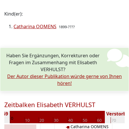
Kind(er):
Catharina OOMENS
1899-????
Haben Sie Ergänzungen, Korrekturen oder
Fragen im Zusammenhang mit Elisabeth
VERHULST?
Der Autor dieser Publikation würde gerne von Ihnen
hören!
Zeitbalken Elisabeth VERHULST
1859
Verstorben
0
10
10
20
30
40
50
60
70
8
Catharina OOMENS