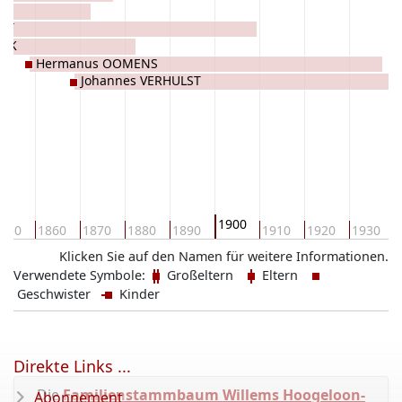
LST
EEK
Hermanus OOMENS
Johannes VERHULST
1900
850
1860
1870
1880
1890
1910
1920
1930
Klicken Sie auf den Namen für weitere Informationen.
Verwendete Symbole:
Großeltern
Eltern
Geschwister
Kinder
Direkte Links ...
Die
Familienstammbaum Willems Hoogeloon-
Abonnement