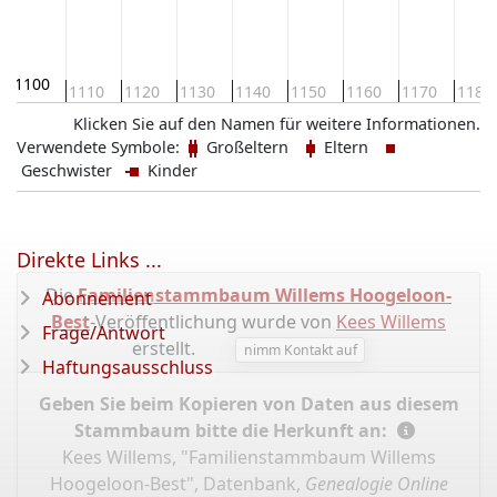
1100
1110
1120
1130
1140
1150
1160
1170
1180
Klicken Sie auf den Namen für weitere Informationen.
Verwendete Symbole:
Großeltern
Eltern
Geschwister
Kinder
Direkte Links ...
Die
Familienstammbaum Willems Hoogeloon-
Abonnement
Best
-Veröffentlichung wurde von
Kees Willems
Frage/Antwort
erstellt.
nimm Kontakt auf
Haftungsausschluss
Geben Sie beim Kopieren von Daten aus diesem
Stammbaum bitte die Herkunft an:
Kees Willems, "Familienstammbaum Willems
Hoogeloon-Best", Datenbank,
Genealogie Online