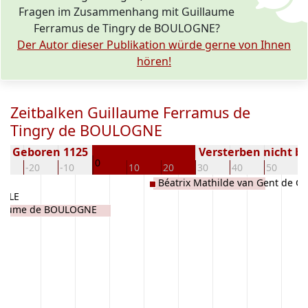
Fragen im Zusammenhang mit Guillaume
Ferramus de Tingry de BOULOGNE?
Der Autor dieser Publikation würde gerne von Ihnen
hören!
Zeitbalken Guillaume Ferramus de
Tingry de BOULOGNE
Geboren 1125
Versterben nicht b
0
30
-20
-10
10
20
30
40
50
6
Béatrix Mathilde van Gent de G
ILLE
llaume de BOULOGNE