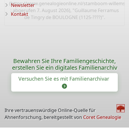
(
https://www.genealogieonline.nl/stamboom-willems-
Newsletter
: abgerufen 7. August 2026), "Guillaume Ferramus
Kontakt
de Tingry de BOULOGNE (1125-????)".
Bewahren Sie Ihre Familiengeschichte,
erstellen Sie ein digitales Familienarchiv
Versuchen Sie es mit Familienarchivar
Ihre vertrauenswürdige Online-Quelle für
Ahnenforschung, bereitgestellt von
Coret Genealogie