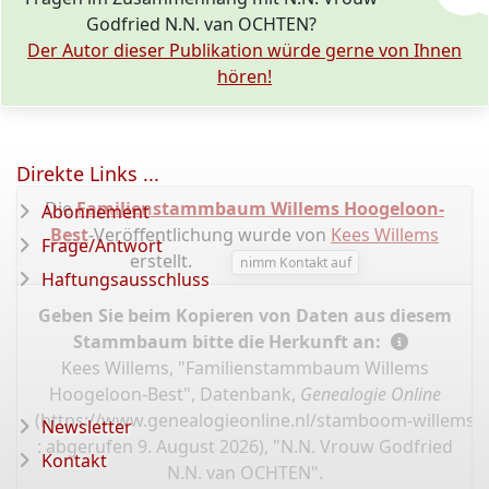
Godfried N.N. van OCHTEN?
Der Autor dieser Publikation würde gerne von Ihnen
hören!
Direkte Links ...
Die
Familienstammbaum Willems Hoogeloon-
Abonnement
Best
-Veröffentlichung wurde von
Kees Willems
Frage/Antwort
erstellt.
nimm Kontakt auf
Haftungsausschluss
Geben Sie beim Kopieren von Daten aus diesem
Stammbaum bitte die Herkunft an:
Kees Willems, "Familienstammbaum Willems
Hoogeloon-Best", Datenbank,
Genealogie Online
(
https://www.genealogieonline.nl/stamboom-willems-
Newsletter
: abgerufen 9. August 2026), "N.N. Vrouw Godfried
Kontakt
N.N. van OCHTEN".