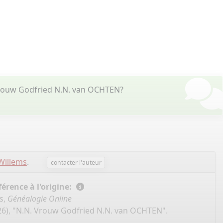
Vrouw Godfried N.N. van OCHTEN?
Willems
.
contacter l'auteur
érence à l'origine:
s,
Généalogie Online
26), "N.N. Vrouw Godfried N.N. van OCHTEN".