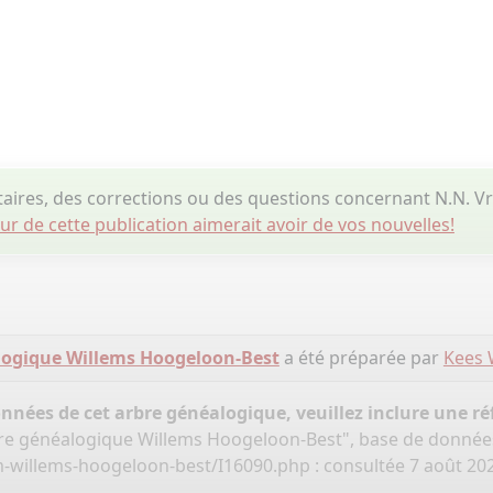
ires, des corrections ou des questions concernant N.N. 
eur de cette publication aimerait avoir de vos nouvelles!
logique Willems Hoogeloon-Best
a été préparée par
Kees 
onnées de cet arbre généalogique, veuillez inclure une réf
bre généalogique Willems Hoogeloon-Best", base de donnée
-willems-hoogeloon-best/I16090.php
: consultée 7 août 20