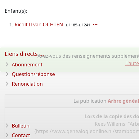
Enfant(s):
Ricolt II van OCHTEN
± 1185-± 1241
Liens directs ...
Avez-vous des renseignements supplémenta
L'aut
Abonnement
Question/réponse
Renonciation
La publication
Arbre généa
Lors de la copie des d
Kees Willems, "Ar
Bulletin
(
https://www.genealogieonline.nl/stamboom
Contact