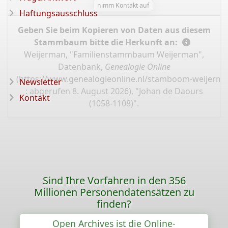
nimm Kontakt auf
Haftungsausschluss
Geben Sie beim Kopieren von Daten aus diesem
Stammbaum bitte die Herkunft an:
Weijerman, "Familienstammbaum Weijerman",
Datenbank,
Genealogie Online
(
https://www.genealogieonline.nl/stamboom-weijerma
Newsletter
: abgerufen 8. August 2026), "Johan de Daours
Kontakt
(1058-1108)".
Sind Ihre Vorfahren in den 356
Millionen Personendatensätzen zu
finden?
Open Archives ist die Online-