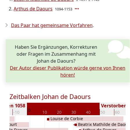
Arthus de Daours
1094-1153
Das Paar hat gemeinsame Vorfahren
.
Haben Sie Ergänzungen, Korrekturen
oder Fragen im Zusammenhang mit
Johan de Daours?
Der Autor dieser Publikation würde gerne von Ihnen
hören!
Zeitbalken Johan de Daours
boren 1058
Verstorben (
0
-20
-10
10
20
30
40
50
60
Louise de Corbie
uvencourt
Beatrix Mathilde de Daour
and de Daours
Arthus de Daours