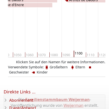
ehanne d'Encre
1100
1040
1050
1060
1070
1080
1090
1110
1120
Klicken Sie auf den Namen für weitere Informationen.
Verwendete Symbole:
Großeltern
Eltern
Geschwister
Kinder
Direkte Links ...
Die
Familienstammbaum Weijerman
-
Abonnement
Veröffentlichung wurde von
Weijerman
erstellt.
Frage/Antwort