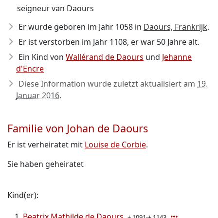
seigneur van Daours
Er wurde geboren im Jahr 1058
in
Daours, Frankrijk
.
Er ist verstorben im Jahr 1108
, er war 50 Jahre alt.
Ein Kind von
Wallérand de Daours
und
Jehanne
d'Encre
Diese Information wurde zuletzt aktualisiert am
19.
Januar 2016
.
Familie von Johan de Daours
Er ist verheiratet mit
Louise de Corbie
.
Sie haben geheiratet
Kind(er):
Beatrix Mathilde de Daours
± 1091-± 1143