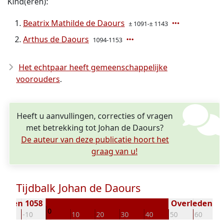
Kind(eren):
Beatrix Mathilde de Daours
± 1091-± 1143
Arthus de Daours
1094-1153
Het echtpaar heeft gemeenschappelijke
voorouders
.
Heeft u aanvullingen, correcties of vragen
met betrekking tot Johan de Daours?
De auteur van deze publicatie hoort het
graag van u!
Tijdbalk Johan de Daours
boren 1058
Overleden ( 
0
-20
-10
10
20
30
40
50
60