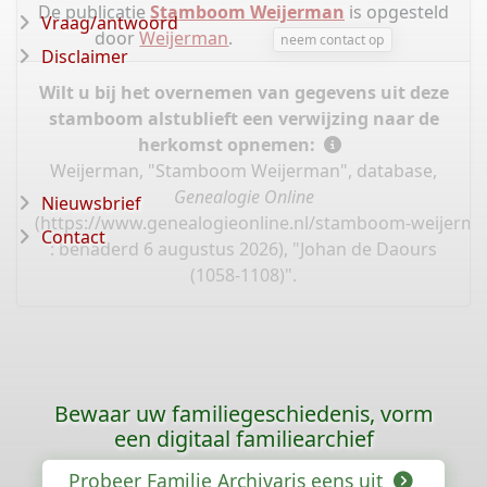
De publicatie
Stamboom Weijerman
is opgesteld
Vraag/antwoord
door
Weijerman
.
neem contact op
Disclaimer
Wilt u bij het overnemen van gegevens uit deze
stamboom alstublieft een verwijzing naar de
herkomst opnemen:
Weijerman, "Stamboom Weijerman", database,
Genealogie Online
Nieuwsbrief
(
https://www.genealogieonline.nl/stamboom-weijerma
Contact
: benaderd 6 augustus 2026), "Johan de Daours
(1058-1108)".
Bewaar uw familiegeschiedenis, vorm
een digitaal familiearchief
Probeer Familie Archivaris eens uit