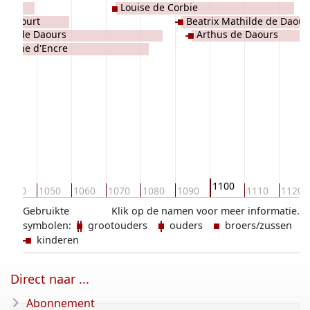
Louise de Corbie
uvencourt
Beatrix Mathilde de Daour
and de Daours
Arthus de Daours
ehanne d'Encre
1100
1040
1050
1060
1070
1080
1090
1110
1120
Gebruikte
Klik op de namen voor meer informatie.
symbolen:
grootouders
ouders
broers/zussen
kinderen
Direct naar ...
Abonnement