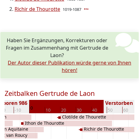
Richir de Thourotte
1019-1087
Haben Sie Ergänzungen, Korrekturen oder
Fragen im Zusammenhang mit Gertrude de
Laon?
Der Autor dieser Publikation würde gerne von Ihnen
hören!
Zeitbalken Gertrude de Laon
eboren 986
Verstorben ( J
0
-20
-10
10
20
30
40
50
60
Laon
Clotilde de Thourette
Ithon de Thourotte
van Aquitaine
Richir de Thourotte
ert van Roucy