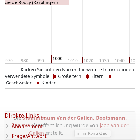
Avicie de Roucy (Karolingen)
1000
970
980
990
1010
1020
1030
1040
105
Klicken Sie auf den Namen für weitere Informationen.
Verwendete Symbole:
Großeltern
Eltern
Geschwister
Kinder
Direkte Links ...
Die
Stammbaum Van der Galien, Bootsmann,
Bos eva
-Veröffentlichung wurde von
Jaap van der
Abonnement
Galien
erstellt.
nimm Kontakt auf
Frage/Antwort