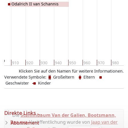
Odalrich II van Schannis
900
910
920
930
940
950
960
970
980
Klicken Sie auf den Namen für weitere Informationen.
Verwendete Symbole:
Großeltern
Eltern
Geschwister
Kinder
Direkte Links ...
Die
Stammbaum Van der Galien, Bootsmann,
Bos eva
-Veröffentlichung wurde von
Jaap van der
Abonnement