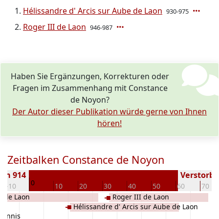
Hélissandre d' Arcis sur Aube de Laon
930-975
Roger III de Laon
946-987
Haben Sie Ergänzungen, Korrekturen oder
Fragen im Zusammenhang mit Constance
de Noyon?
Der Autor dieser Publikation würde gerne von Ihnen
hören!
Zeitbalken Constance de Noyon
en 914
Verstorben
0
-10
10
20
30
40
50
60
70
I de Laon
Roger III de Laon
Hélissandre d' Arcis sur Aube de Laon
hannis