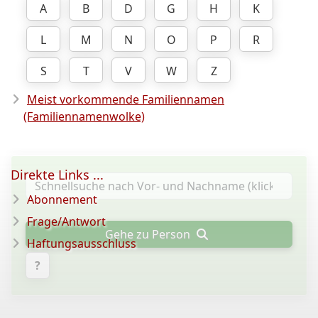
A
B
D
G
H
K
L
M
N
O
P
R
S
T
V
W
Z
Meist vorkommende Familiennamen
(Familiennamenwolke)
Direkte Links ...
Abonnement
Frage/Antwort
Gehe zu Person
Haftungsausschluss
?