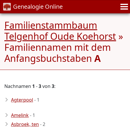
Genealogie Online
Familienstammbaum
Telgenhof Oude Koehorst
»
Familiennamen mit dem
Anfangsbuchstaben
A
Nachnamen
1
-
3
von
3
:
Agterpool
- 1
Amelink
- 1
Asbroek, ten
- 2