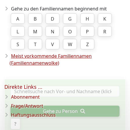
Gehe zu den Familiennamen beginnend mit
A
B
D
G
H
K
L
M
N
O
P
R
S
T
V
W
Z
Meist vorkommende Familiennamen
(Familiennamenwolke)
Direkte Links ...
Abonnement
Frage/Antwort
Gehe zu Person
Haftungsausschluss
?