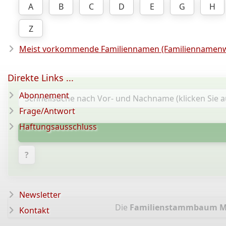
A
B
C
D
E
G
H
Z
Meist vorkommende Familiennamen (Familiennamenw
Direkte Links ...
Abonnement
Frage/Antwort
Haftungsausschluss
?
Newsletter
Die
Familienstammbaum 
Kontakt