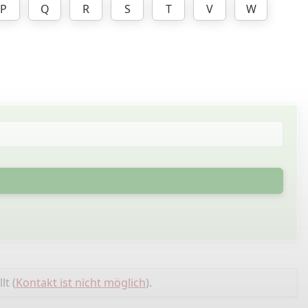
P
Q
R
S
T
V
W
lt (
Kontakt ist nicht möglich
).