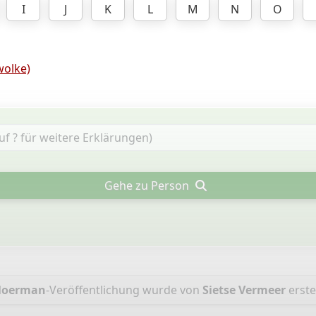
I
J
K
L
M
N
O
olke)
Gehe zu Person
Moerman
-Veröffentlichung wurde von
Sietse Vermeer
erstel