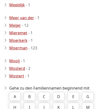
Meeldijk
- 1
Meer, van der
- 1
Meijer
- 12
Mieremet
- 1
Moerkerk
- 1
Moerman
- 123
Mooij
- 1
Mosterd
- 2
Mostert
- 1
Gehe zu den Familiennamen beginnend mit
A
B
C
D
E
G
H
I
J
K
L
M