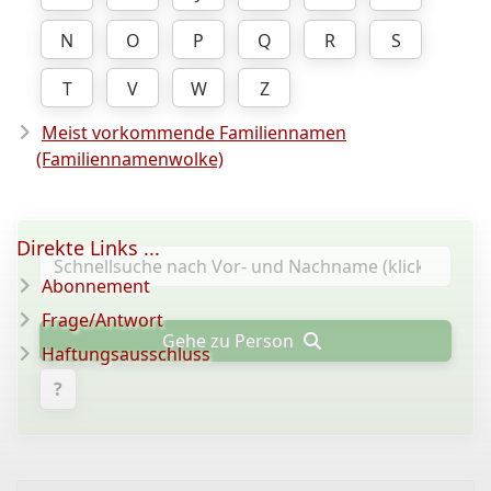
N
O
P
Q
R
S
T
V
W
Z
Meist vorkommende Familiennamen
(Familiennamenwolke)
Direkte Links ...
Abonnement
Frage/Antwort
Gehe zu Person
Haftungsausschluss
?