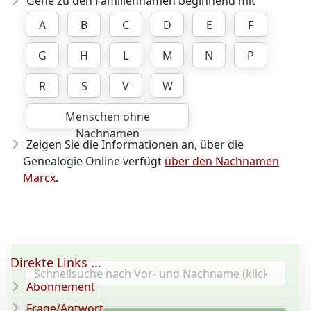
Gehe zu den Familiennamen beginnend mit
A
B
C
D
E
F
G
H
L
M
N
P
R
S
V
W
Menschen ohne
Nachnamen
Zeigen Sie die Informationen an, über die
Genealogie Online verfügt
über den Nachnamen
Marcx
.
Direkte Links ...
Abonnement
Frage/Antwort