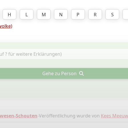
H
L
M
N
P
R
S
olke)
Gehe zu Person
wesen-Schouten
-Veröffentlichung wurde von
Kees Meeuw