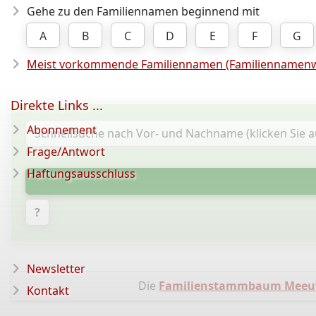
Gehe zu den Familiennamen beginnend mit
A
B
C
D
E
F
G
Meist vorkommende Familiennamen (Familiennamenw
Direkte Links ...
Abonnement
Frage/Antwort
Haftungsausschluss
?
Newsletter
Die
Familienstammbaum Meeu
Kontakt