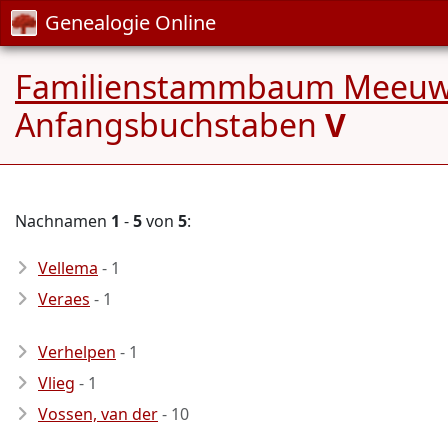
Genealogie Online
Familienstammbaum Meeuw
Anfangsbuchstaben
V
Nachnamen
1
-
5
von
5
:
Vellema
- 1
Veraes
- 1
Verhelpen
- 1
Vlieg
- 1
Vossen, van der
- 10