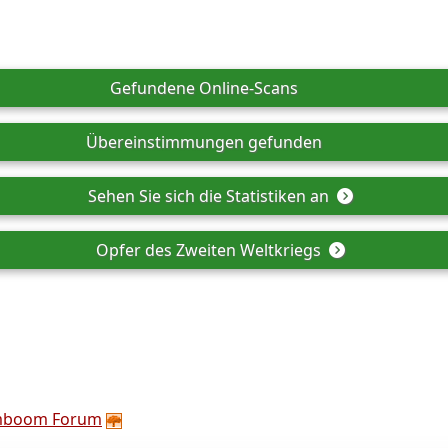
Gefundene Online-Scans
Übereinstimmungen gefunden
Sehen Sie sich die Statistiken an
Opfer des Zweiten Weltkriegs
mboom Forum