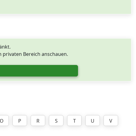
änkt.
 privaten Bereich anschauen.
O
P
R
S
T
U
V