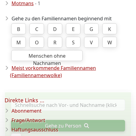
Motmans
- 1
Gehe zu den Familiennamen beginnend mit
B
C
D
E
G
K
M
O
R
S
V
W
Menschen ohne
Nachnamen
Meist vorkommende Familiennamen
(Familiennamenwolke)
Direkte Links ...
Abonnement
Frage/Antwort
Gehe zu Person
Haftungsausschluss