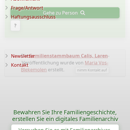
Frage/Antwort
Gehe zu Person
Haftungsausschluss
?
Die
Familienstammbaum Calis, Laren
-
Newsletter
Veröffentlichung wurde von
Maria Vos-
Kontakt
Blekemolen
erstellt.
nimm Kontakt auf
Bewahren Sie Ihre Familiengeschichte,
erstellen Sie ein digitales Familienarchiv