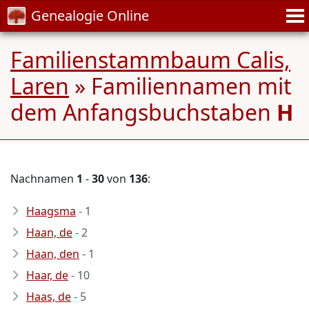
Genealogie Online
Familienstammbaum Calis,
Laren
» Familiennamen mit
dem Anfangsbuchstaben
H
Nachnamen
1
-
30
von
136
:
Haagsma
- 1
Haan, de
- 2
Haan, den
- 1
Haar, de
- 10
Haas, de
- 5