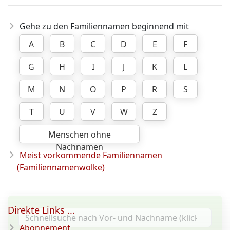
Gehe zu den Familiennamen beginnend mit
A
B
C
D
E
F
G
H
I
J
K
L
M
N
O
P
R
S
T
U
V
W
Z
Menschen ohne
Nachnamen
Meist vorkommende Familiennamen
(Familiennamenwolke)
Direkte Links ...
Abonnement