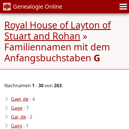
Genealogie Online
Royal House of Layton of
Stuart and Rohan
»
Familiennamen mit dem
Anfangsbuchstaben
G
Nachnamen
1
-
30
von
263
:
Gael, de
- 4
Gage
- 7
Gai, de
- 2
Gaini
- 1