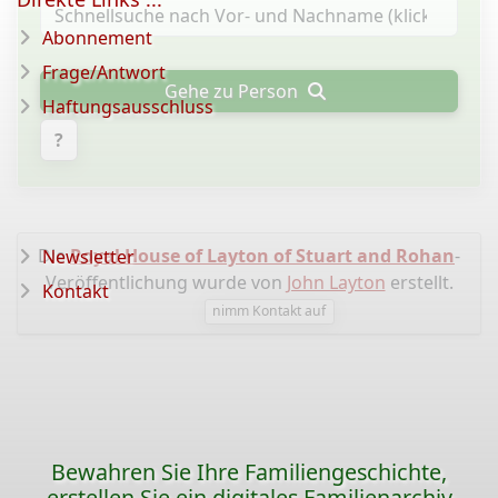
Abonnement
Frage/Antwort
Gehe zu Person
Haftungsausschluss
?
Die
Royal House of Layton of Stuart and Rohan
-
Newsletter
Veröffentlichung wurde von
John Layton
erstellt.
Kontakt
nimm Kontakt auf
Bewahren Sie Ihre Familiengeschichte,
erstellen Sie ein digitales Familienarchiv