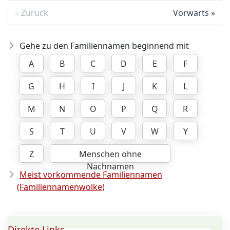
Zurück
Vorwärts
Gehe zu den Familiennamen beginnend mit
A
B
C
D
E
F
G
H
I
J
K
L
M
N
O
P
Q
R
S
T
U
V
W
Y
Z
Menschen ohne
Nachnamen
Meist vorkommende Familiennamen
(Familiennamenwolke)
Direkte Links ...