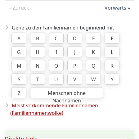
Zurück
Vorwärts
Gehe zu den Familiennamen beginnend mit
A
B
C
D
E
F
G
H
I
J
K
L
M
N
O
P
Q
R
S
T
U
V
W
Y
Z
Menschen ohne
Nachnamen
Meist vorkommende Familiennamen
(Familiennamenwolke)
Direkte Links ...