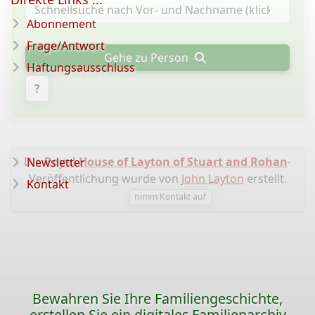
Abonnement
Frage/Antwort
Gehe zu Person
Haftungsausschluss
?
Die
Royal House of Layton of Stuart and Rohan
-
Newsletter
Veröffentlichung wurde von
John Layton
erstellt.
Kontakt
nimm Kontakt auf
Bewahren Sie Ihre Familiengeschichte,
erstellen Sie ein digitales Familienarchiv