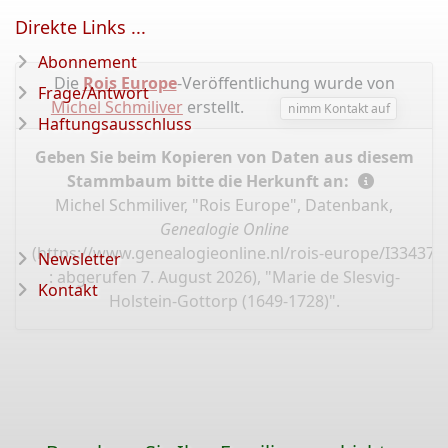
Direkte Links ...
Abonnement
Die
Rois Europe
-Veröffentlichung wurde von
Frage/Antwort
Michel Schmiliver
erstellt.
nimm Kontakt auf
Haftungsausschluss
Geben Sie beim Kopieren von Daten aus diesem
Stammbaum bitte die Herkunft an:
Michel Schmiliver, "Rois Europe", Datenbank,
Genealogie Online
(
https://www.genealogieonline.nl/rois-europe/I33437.
Newsletter
: abgerufen 7. August 2026), "Marie de Slesvig-
Kontakt
Holstein-Gottorp (1649-1728)".