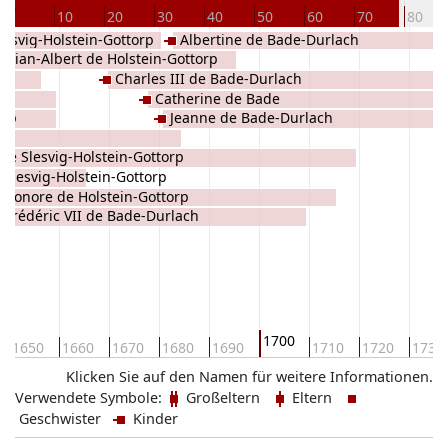
0
10
20
30
40
50
60
70
80
lesvig-Holstein-Gottorp
Albertine de Bade-Durlach
istian-Albert de Holstein-Gottorp
Charles III de Bade-Durlach
Catherine de Bade
orp
Jeanne de Bade-Durlach
de Slesvig-Holstein-Gottorp
 Slesvig-Holstein-Gottorp
léonore de Holstein-Gottorp
Frédéric VII de Bade-Durlach
1700
1650
1660
1670
1680
1690
1710
1720
1730
Klicken Sie auf den Namen für weitere Informationen.
Verwendete Symbole:
Großeltern
Eltern
Geschwister
Kinder