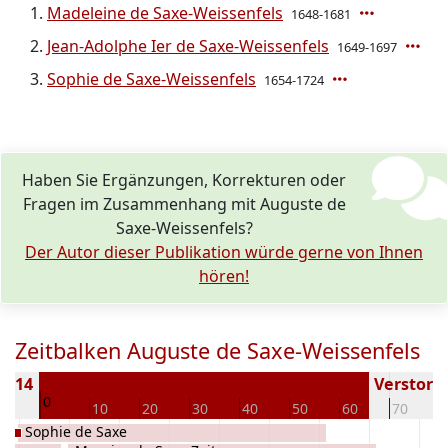
Madeleine de Saxe-Weissenfels
1648-1681
Jean-Adolphe Ier de Saxe-Weissenfels
1649-1697
Sophie de Saxe-Weissenfels
1654-1724
Haben Sie Ergänzungen, Korrekturen oder
Fragen im Zusammenhang mit Auguste de
Saxe-Weissenfels?
Der Autor dieser Publikation würde gerne von Ihnen
hören!
Zeitbalken Auguste de Saxe-Weissenfels
1614
Verstorbe
0
10
10
20
30
40
50
60
70
Sophie de Saxe