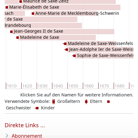
Maurice de Saxe-Zeitz
Marie-Élisabeth de Saxe
nsbach
Anne-Marie de Mecklembourg-Schwerin
Ier de Saxe
de Brandebourg
Jean-Georges II de Saxe
Madeleine de Saxe
Madeleine de Saxe-Weissenfels
Jean-Adolphe Ier de Saxe-Weisse
Sophie de Saxe-Weissenfels
0
1610
1620
1630
1640
1650
1660
1670
1680
169
Klicken Sie auf den Namen für weitere Informationen.
Verwendete Symbole:
Großeltern
Eltern
Geschwister
Kinder
Direkte Links ...
Abonnement