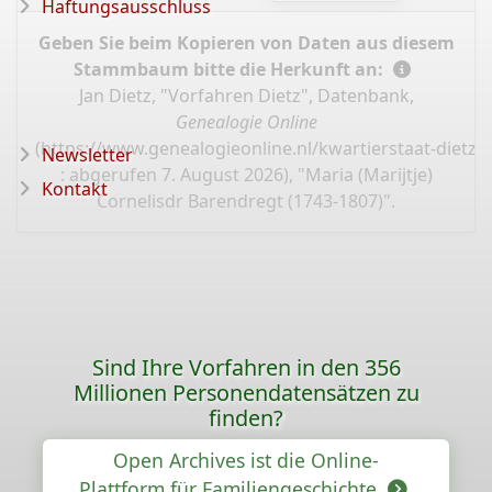
Haftungsausschluss
Geben Sie beim Kopieren von Daten aus diesem
Stammbaum bitte die Herkunft an:
Jan Dietz, "Vorfahren Dietz", Datenbank,
Genealogie Online
(
https://www.genealogieonline.nl/kwartierstaat-dietz/
Newsletter
: abgerufen 7. August 2026), "Maria (Marijtje)
Kontakt
Cornelisdr Barendregt (1743-1807)".
Sind Ihre Vorfahren in den 356
Millionen Personendatensätzen zu
finden?
Open Archives ist die Online-
Plattform für Familiengeschichte