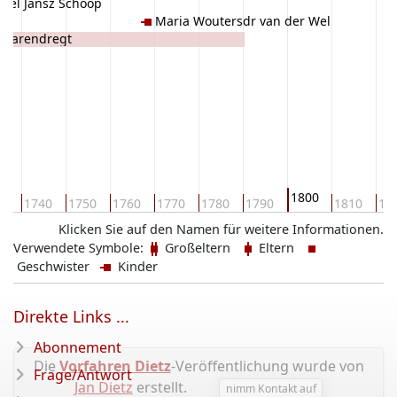
niel Jansz Schoop
op
Maria Woutersdr van der Wel
z Barendregt
1800
30
1740
1750
1760
1770
1780
1790
1810
18
Klicken Sie auf den Namen für weitere Informationen.
Verwendete Symbole:
Großeltern
Eltern
Geschwister
Kinder
Direkte Links ...
Abonnement
Die
Vorfahren Dietz
-Veröffentlichung wurde von
Frage/Antwort
Jan Dietz
erstellt.
nimm Kontakt auf