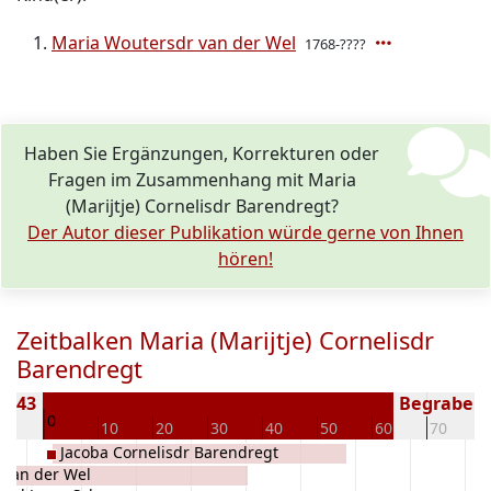
Maria Woutersdr van der Wel
1768-????
Haben Sie Ergänzungen, Korrekturen oder
Fragen im Zusammenhang mit Maria
(Marijtje) Cornelisdr Barendregt?
Der Autor dieser Publikation würde gerne von Ihnen
hören!
Zeitbalken Maria (Marijtje) Cornelisdr
Barendregt
 1743
Begraben (
0
10
10
20
30
40
50
60
70
Jacoba Cornelisdr Barendregt
 van der Wel