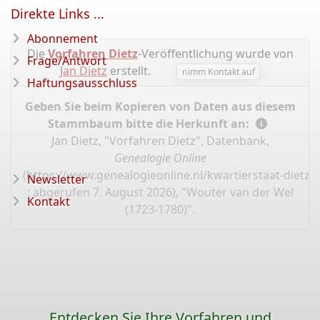
Direkte Links ...
Abonnement
Die
Vorfahren Dietz
-Veröffentlichung wurde von
Frage/Antwort
Jan Dietz
erstellt.
nimm Kontakt auf
Haftungsausschluss
Geben Sie beim Kopieren von Daten aus diesem
Stammbaum bitte die Herkunft an:
Jan Dietz, "Vorfahren Dietz", Datenbank,
Genealogie Online
(
https://www.genealogieonline.nl/kwartierstaat-dietz/
Newsletter
: abgerufen 7. August 2026), "Wouter van der Wel
Kontakt
(1723-1780)".
Entdecken Sie Ihre Vorfahren und