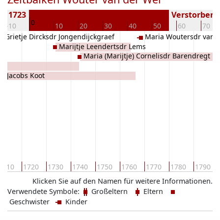
n 1723
Verstorben (
0
-10
10
20
30
40
50
60
70
Grietje Dircksdr Jongendijckgraef
Maria Woutersdr van 
Marijtje Leendertsdr Lems
Maria (Marijtje) Cornelisdr Barendregt
je) Jacobs Koot
1710
1720
1730
1740
1750
1760
1770
1780
1790
Klicken Sie auf den Namen für weitere Informationen.
Verwendete Symbole:
Großeltern
Eltern
Geschwister
Kinder