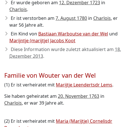
Er wurde geboren am
12. Dezember 1723
in
Charlois
.
Er ist verstorben am
7. August 1780
in
Charlois
, er
war 56 Jahre alt.
Ein Kind von
Bastiaan Warboutse van der Wel
und
Marijntje (marijtje) Jacobs Koot
Diese Information wurde zuletzt aktualisiert am
18.
Dezember 2013
.
Familie von Wouter van der Wel
(1) Er ist verheiratet mit
Marijtje Leendertsdr Lems
.
Sie haben geheiratet am
20. November 1763
in
Charlois
, er war 39 Jahre alt.
(2) Er ist verheiratet mit
Maria (Marijtje) Cornelisdr