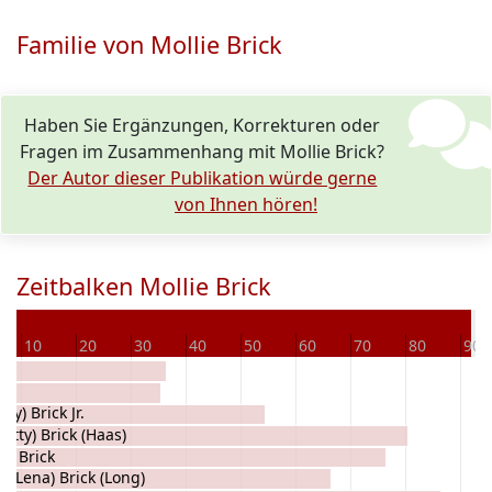
Familie von Mollie Brick
Haben Sie Ergänzungen, Korrekturen oder
Fragen im Zusammenhang mit Mollie Brick?
Der Autor dieser Publikation würde gerne
von Ihnen hören!
Zeitbalken Mollie Brick
Ve
10
20
30
40
50
60
70
80
90
y) Brick Jr.
Betty) Brick (Haas)
m Brick
a (Lena) Brick (Long)