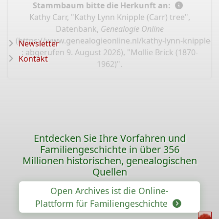
Stammbaum bitte die Herkunft an:
Kathy Carr, "Kathy Lynn Knipple (Carr) tree",
Datenbank,
Genealogie Online
(
https://www.genealogieonline.nl/kathy-lynn-knipple-c
Newsletter
: abgerufen 9. August 2026), "Mollie Brick (1870-
Kontakt
1962)".
Entdecken Sie Ihre Vorfahren und
Familiengeschichte in über 356
Millionen historischen, genealogischen
Quellen
Open Archives ist die Online-
Plattform für Familiengeschichte