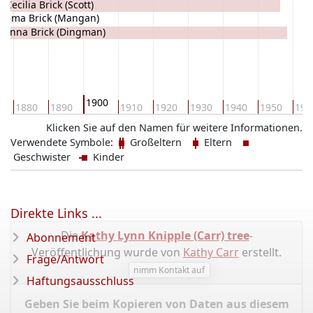
 Cecilia Brick (Scott)
Emma Brick (Mangan)
Anna Brick (Dingman)
1900
0
1880
1890
1910
1920
1930
1940
1950
196
Klicken Sie auf den Namen für weitere Informationen.
Verwendete Symbole:
Großeltern
Eltern
Geschwister
Kinder
Direkte Links ...
Die
Kathy Lynn Knipple (Carr) tree
-
Abonnement
Veröffentlichung wurde von
Kathy Carr
erstellt.
Frage/Antwort
nimm Kontakt auf
Haftungsausschluss
Geben Sie beim Kopieren von Daten aus diesem