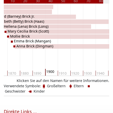
10
20
30
40
50
60
70
80
ard (Barney) Brick Jr.
izabeth (Betty) Brick (Haas)
Hellena (Lena) Brick (Long)
Mary Cecilia Brick (Scott)
Mollie Brick
Emma Brick (Mangan)
Anna Brick (Dingman)
1900
60
1870
1880
1890
1910
1920
1930
1940
19
Klicken Sie auf den Namen für weitere Informationen.
Verwendete Symbole:
Großeltern
Eltern
Geschwister
Kinder
Direkte Links ...