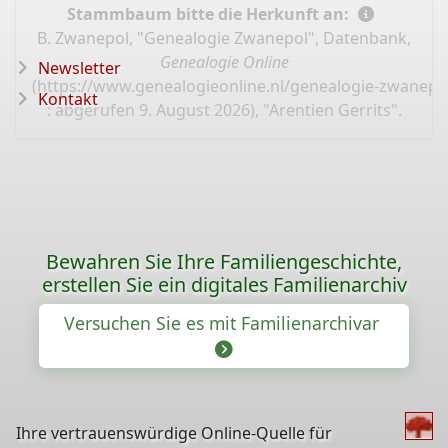
Stammbaum bitte die Herkunft an:
B. Zwanepol, "Genealogie Zwanepol", Datenbank,
Genealogie Online
Newsletter
(
https://www.genealogieonline.nl/genealogie-zwanepo
Kontakt
: abgerufen 9. August 2026), "Arentien Gerrits".
Bewahren Sie Ihre Familiengeschichte,
erstellen Sie ein digitales Familienarchiv
Versuchen Sie es mit Familienarchivar
Ihre vertrauenswürdige Online-Quelle für