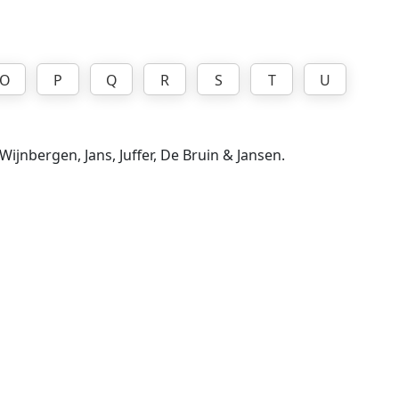
O
P
Q
R
S
T
U
ijnbergen, Jans, Juffer, De Bruin & Jansen.