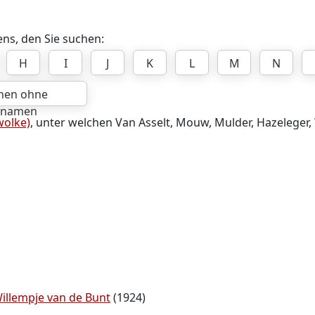
ns, den Sie suchen:
H
I
J
K
L
M
N
hen ohne
hnamen
olke)
, unter welchen Van Asselt, Mouw, Mulder, Hazeleger, W
illempje van de Bunt
(1924)