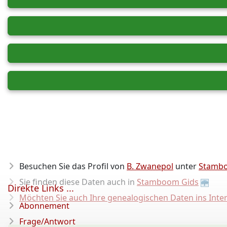
Besuchen Sie das Profil von
B. Zwanepol
unter
Stamb
Sie finden diese Daten auch in
Stamboom Gids
Direkte Links ...
Möchten Sie auch Ihre genealogischen Daten ins Inter
Abonnement
Frage/Antwort