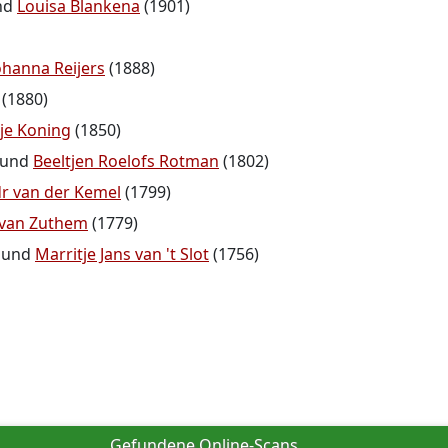
nd
Louisa Blankena
(1901)
ohanna Reijers
(1888)
(1880)
tje Koning
(1850)
und
Beeltjen Roelofs Rotman
(1802)
dr van der Kemel
(1799)
s van Zuthem
(1779)
und
Marritje Jans van 't Slot
(1756)
Gefundene Online-Scans