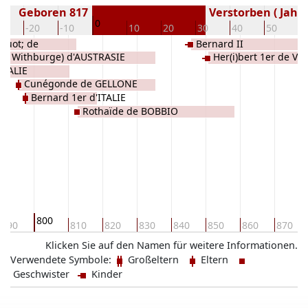
Geboren 817
Verstorben ( Jahr)
0
30
-20
-10
10
20
30
40
50
6
quot; de
Bernard II
ou Withburge) d'AUSTRASIE
Her(i)bert 1er de 
ITALIE
Cunégonde de GELLONE
Bernard 1er d'ITALIE
Rothaïde de BOBBIO
800
790
810
820
830
840
850
860
870
Klicken Sie auf den Namen für weitere Informationen.
Verwendete Symbole:
Großeltern
Eltern
Geschwister
Kinder