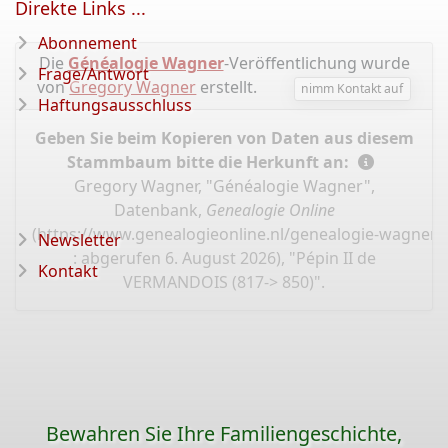
Direkte Links ...
Abonnement
Die
Généalogie Wagner
-Veröffentlichung wurde
Frage/Antwort
von
Gregory Wagner
erstellt.
nimm Kontakt auf
Haftungsausschluss
Geben Sie beim Kopieren von Daten aus diesem
Stammbaum bitte die Herkunft an:
Gregory Wagner, "Généalogie Wagner",
Datenbank,
Genealogie Online
(
https://www.genealogieonline.nl/genealogie-wagner/
Newsletter
: abgerufen 6. August 2026), "Pépin II de
Kontakt
VERMANDOIS (817-> 850)".
Bewahren Sie Ihre Familiengeschichte,