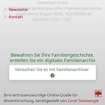
Genealogie Online
(
https://www.genealogieonline.nl/genealogie-vannest
Newsletter
: abgerufen 9. August 2026), "ELEONORE de
Kontakt
BAILLEUL (1159-1192)".
Bewahren Sie Ihre Familiengeschichte,
erstellen Sie ein digitales Familienarchiv
Versuchen Sie es mit Familienarchivar
Ihre vertrauenswürdige Online-Quelle für
Ahnenforschung, bereitgestellt von
Coret Genealogie