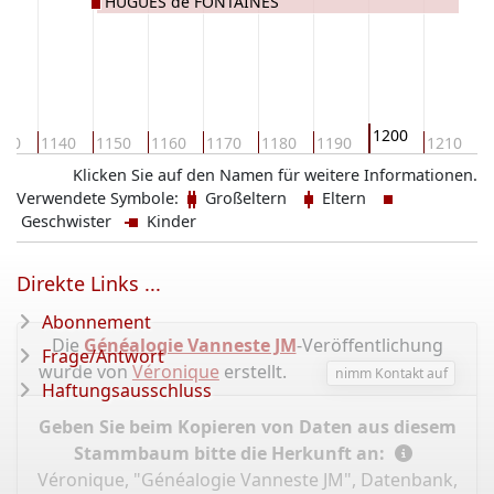
HUGUES de FONTAINES
1200
130
1140
1150
1160
1170
1180
1190
1210
1
Klicken Sie auf den Namen für weitere Informationen.
Verwendete Symbole:
Großeltern
Eltern
Geschwister
Kinder
Direkte Links ...
Abonnement
Die
Généalogie Vanneste JM
-Veröffentlichung
Frage/Antwort
wurde von
Véronique
erstellt.
nimm Kontakt auf
Haftungsausschluss
Geben Sie beim Kopieren von Daten aus diesem
Stammbaum bitte die Herkunft an:
Véronique, "Généalogie Vanneste JM", Datenbank,