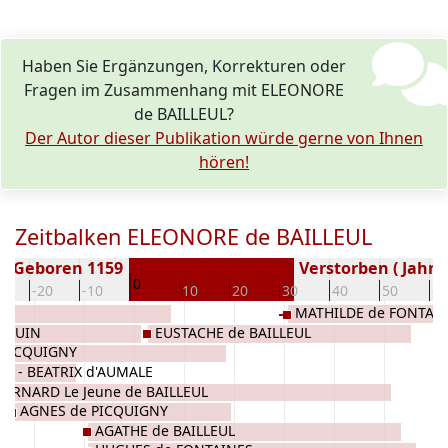
Haben Sie Ergänzungen, Korrekturen oder
Fragen im Zusammenhang mit ELEONORE
de BAILLEUL?
Der Autor dieser Publikation würde gerne von Ihnen
hören!
Zeitbalken ELEONORE de BAILLEUL
Geboren 1159
Verstorben ( Jahr)
0
0
-20
-10
10
20
30
40
50
60
MATHILDE de FONTAI
ALLUIN
EUSTACHE de BAILLEUL
 PICQUIGNY
E - BEATRIX d'AUMALE
BERNARD Le Jeune de BAILLEUL
AGNES de PICQUIGNY
AGATHE de BAILLEUL