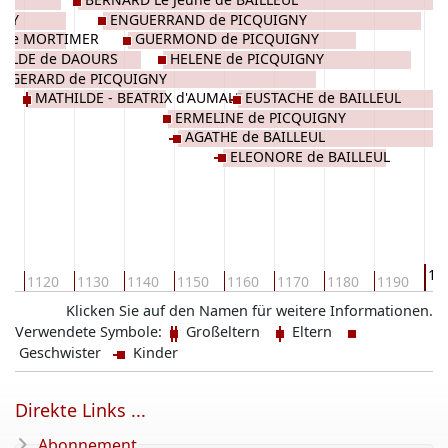
GNY
ENGUERRAND de PICQUIGNY
E de MORTIMER
GUERMOND de PICQUIGNY
THILDE de DAOURS
HELENE de PICQUIGNY
GERARD de PICQUIGNY
MATHILDE - BEATRIX d'AUMALE
EUSTACHE de BAILLEUL
ERMELINE de PICQUIGNY
AGATHE de BAILLEUL
ELEONORE de BAILLEUL
12
10
1120
1130
1140
1150
1160
1170
1180
1190
Klicken Sie auf den Namen für weitere Informationen.
Verwendete Symbole:
Großeltern
Eltern
Geschwister
Kinder
Direkte Links ...
Abonnement