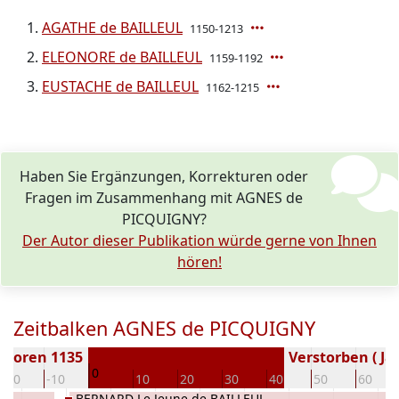
AGATHE de BAILLEUL
1150-1213
ELEONORE de BAILLEUL
1159-1192
EUSTACHE de BAILLEUL
1162-1215
Haben Sie Ergänzungen, Korrekturen oder
Fragen im Zusammenhang mit AGNES de
PICQUIGNY?
Der Autor dieser Publikation würde gerne von Ihnen
hören!
Zeitbalken AGNES de PICQUIGNY
eboren 1135
Verstorben ( Ja
0
-20
-10
10
20
30
40
50
60
BERNARD Le Jeune de BAILLEUL