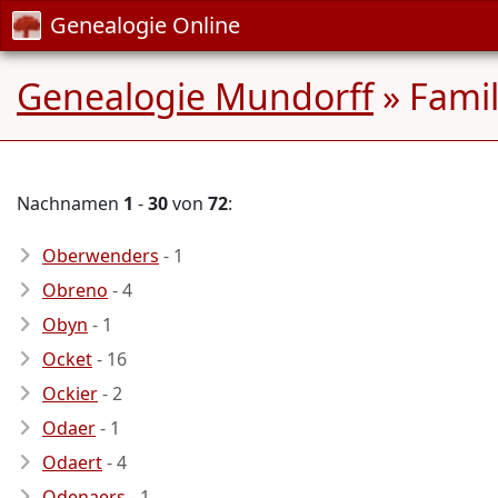
Genealogie Online
Genealogie Mundorff
» Fami
Nachnamen
1
-
30
von
72
:
Oberwenders
- 1
Obreno
- 4
Obyn
- 1
Ocket
- 16
Ockier
- 2
Odaer
- 1
Odaert
- 4
Odenaers
- 1