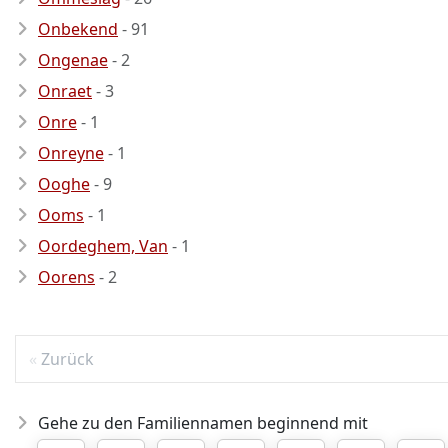
Onbekend
- 91
Ongenae
- 2
Onraet
- 3
Onre
- 1
Onreyne
- 1
Ooghe
- 9
Ooms
- 1
Oordeghem, Van
- 1
Oorens
- 2
Zurück
Gehe zu den Familiennamen beginnend mit