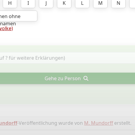
H
I
J
K
L
M
N
hen ohne
hnamen
olke)
Gehe zu Person
undorff
-Veröffentlichung wurde von
M. Mundorff
erstellt.