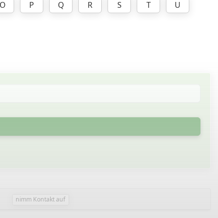
O
P
Q
R
S
T
U
nimm Kontakt auf