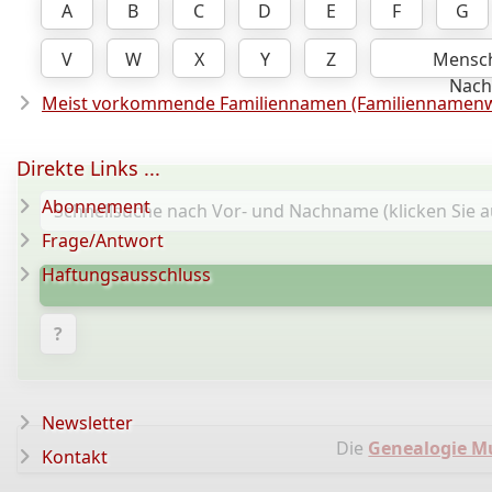
A
B
C
D
E
F
G
V
W
X
Y
Z
Mensc
Nac
Meist vorkommende Familiennamen (Familiennamenw
Direkte Links ...
Abonnement
Frage/Antwort
Haftungsausschluss
?
Newsletter
Die
Genealogie M
Kontakt