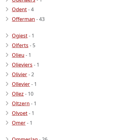
Odent
- 4
Offerman
- 43
Ogiest
- 1
Olferts
- 5
Olieu
- 1
Olieviers
- 1
Olivier
- 2
Ollevier
- 1
Ollez
- 10
Oltzern
- 1
Olvoet
- 1
Omer
- 1
Ommeslag
- 26