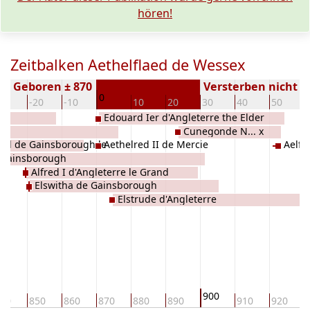
hören!
Zeitbalken Aethelflaed de Wessex
Geboren ± 870
Versterben nicht 
0
30
-20
-10
10
20
30
40
50
Edouard Ier d'Angleterre the Elder
Cunegonde N... x
ill de Gainsborough le
Aethelred II de Mercie
Aelfw
 Gainsborough
Alfred I d'Angleterre le Grand
Elswitha de Gainsborough
Elstrude d'Angleterre
900
40
850
860
870
880
890
910
920