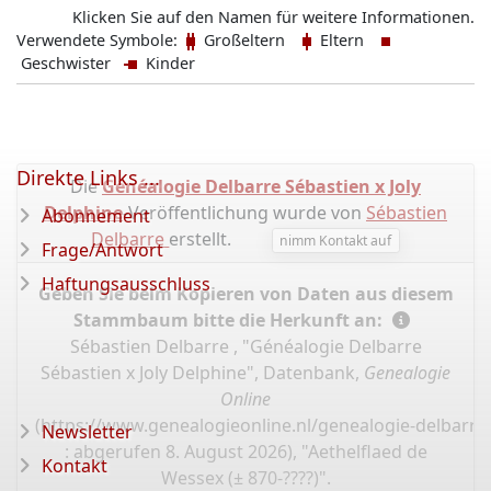
Klicken Sie auf den Namen für weitere Informationen.
Verwendete Symbole:
Großeltern
Eltern
Geschwister
Kinder
Direkte Links ...
Die
Généalogie Delbarre Sébastien x Joly
Delphine
-Veröffentlichung wurde von
Sébastien
Abonnement
Delbarre
erstellt.
nimm Kontakt auf
Frage/Antwort
Haftungsausschluss
Geben Sie beim Kopieren von Daten aus diesem
Stammbaum bitte die Herkunft an:
Sébastien Delbarre , "Généalogie Delbarre
Sébastien x Joly Delphine", Datenbank,
Genealogie
Online
(
https://www.genealogieonline.nl/genealogie-delbarre-
Newsletter
: abgerufen 8. August 2026), "Aethelflaed de
Kontakt
Wessex (± 870-????)".