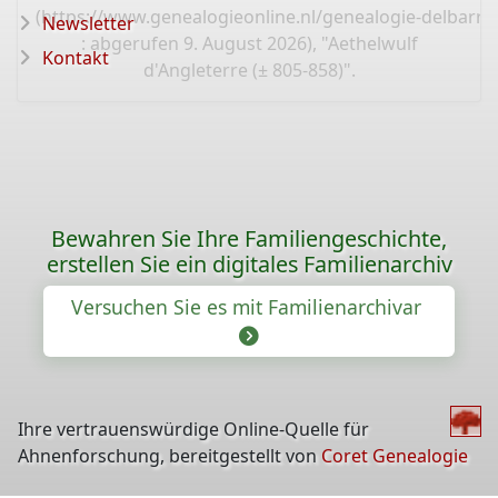
(
https://www.genealogieonline.nl/genealogie-delbarre-
Newsletter
: abgerufen 9. August 2026), "Aethelwulf
Kontakt
d'Angleterre (± 805-858)".
Bewahren Sie Ihre Familiengeschichte,
erstellen Sie ein digitales Familienarchiv
Versuchen Sie es mit Familienarchivar
Ihre vertrauenswürdige Online-Quelle für
Ahnenforschung, bereitgestellt von
Coret Genealogie