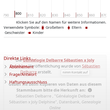
800
790
810
820
830
840
850
860
870
Klicken Sie auf den Namen für weitere Informationen.
Verwendete Symbole:
Großeltern
Eltern
Geschwister
Kinder
Direkte Links ...
Die
Généalogie Delbarre Sébastien x Joly
Delphine
-Veröffentlichung wurde von
Sébastien
Abonnement
Delbarre
erstellt.
nimm Kontakt auf
Frage/Antwort
Haftungsausschluss
Geben Sie beim Kopieren von Daten aus diesem
Stammbaum bitte die Herkunft an:
Sébastien Delbarre , "Généalogie Delbarre
Sébastien x Joly Delphine", Datenbank,
Genealogie
Online