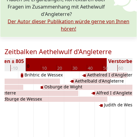
Fragen im Zusammenhang mit Aethelwulf
d'Angleterre?
Der Autor dieser Publikation würde gerne von Ihnen
hören!
Zeitbalken Aethelwulf d'Angleterre
oren ± 805
Verstorben (
0
20
-10
10
20
30
40
50
60
7
Brihtric de Wessex
Aethelred I d'Angleterre
Aethelbald d'Angleterre
Osburge de Wight
gleterre
Alfred I d'Angleterr
Redburge de Wessex
Judith de Wesse