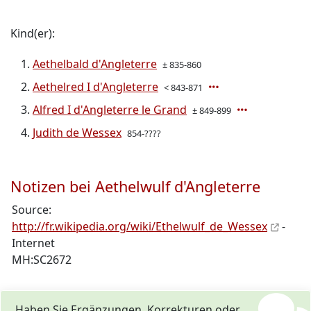
Kind(er):
Aethelbald d'Angleterre
± 835-860
Aethelred I d'Angleterre
< 843-871
Alfred I d'Angleterre le Grand
± 849-899
Judith de Wessex
854-????
Notizen bei Aethelwulf d'Angleterre
Source:
http://fr.wikipedia.org/wiki/Ethelwulf_de_Wessex
-
Internet
MH:SC2672
Haben Sie Ergänzungen, Korrekturen oder